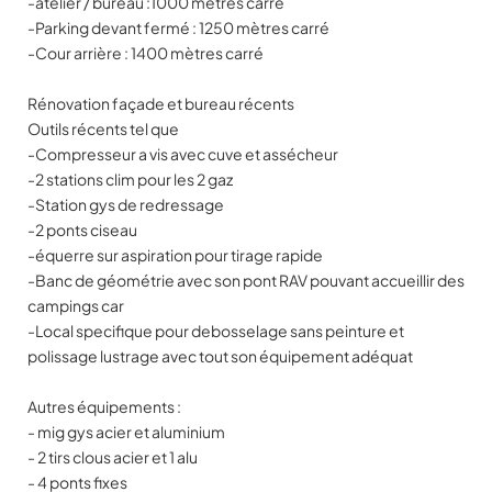
-atelier / bureau :1000 mètres carré
-Parking devant fermé : 1250 mètres carré
-Cour arrière : 1400 mètres carré
Rénovation façade et bureau récents
Outils récents tel que
-Compresseur a vis avec cuve et assécheur
-2 stations clim pour les 2 gaz
-Station gys de redressage
-2 ponts ciseau
-équerre sur aspiration pour tirage rapide
-Banc de géométrie avec son pont RAV pouvant accueillir des
campings car
-Local specifique pour debosselage sans peinture et
polissage lustrage avec tout son équipement adéquat
Autres équipements :
- mig gys acier et aluminium
- 2 tirs clous acier et 1 alu
- 4 ponts fixes