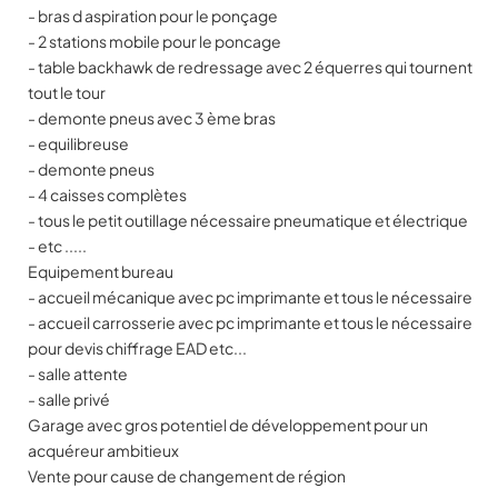
- bras d aspiration pour le ponçage
- 2 stations mobile pour le poncage
- table backhawk de redressage avec 2 équerres qui tournent
tout le tour
- demonte pneus avec 3 ème bras
- equilibreuse
- demonte pneus
- 4 caisses complètes
- tous le petit outillage nécessaire pneumatique et électrique
- etc .....
Equipement bureau
- accueil mécanique avec pc imprimante et tous le nécessaire
- accueil carrosserie avec pc imprimante et tous le nécessaire
pour devis chiffrage EAD etc...
- salle attente
- salle privé
Garage avec gros potentiel de développement pour un
acquéreur ambitieux
Vente pour cause de changement de région