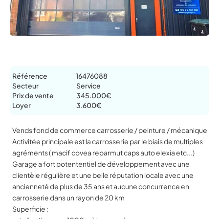
Référence
16476088
Secteur
Service
Prix de vente
345.000€
Loyer
3.600€
Vends fond de commerce carrosserie / peinture / mécanique
Activitée principale est la carrosserie par le biais de multiples
agréments ( macif covea reparmut caps auto elexia etc...)
Garage a fort potententiel de développement avec une
clientèle régulière et une belle réputation locale avec une
ancienneté de plus de 35 ans et aucune concurrence en
carrosserie dans un rayon de 20 km
Superficie :