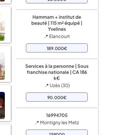
Hammam + institut de
beauté | 115 m² équipé |
Yvelines
📍 Elancourt
189.000€
Services à la personne | Sous
franchise nationale | CA 186
k€
📍 Uzès (30)
90.000€
16994705
📍 Montigny les Metz
139000