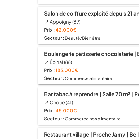
Salon de coiffure exploité depuis 21 ans
📍 Appoigny (89)
Prix :
42.000€
Secteur :
Beauté/Bien être
Boulangerie pâtisserie chocolaterie 
📍 Épinal (88)
Prix :
185.000€
Secteur :
Commerce alimentaire
Bar tabac à reprendre | Salle 70 m² | P
📍 Choue (41)
Prix :
45.000€
Secteur :
Commerce non alimentaire
Restaurant village | Proche Jarny | Be