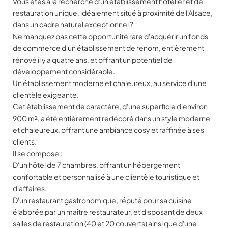
Vous êtes à la recherche d'un établissement hôtelier et de
restauration unique, idéalement situé à proximité de l'Alsace,
dans un cadre naturel exceptionnel ?
Ne manquez pas cette opportunité rare d'acquérir un fonds
de commerce d'un établissement de renom, entièrement
rénové il y a quatre ans, et offrant un potentiel de
développement considérable.
Un établissement moderne et chaleureux, au service d'une
clientèle exigeante.
Cet établissement de caractère, d'une superficie d'environ
900 m², a été entièrement redécoré dans un style moderne
et chaleureux, offrant une ambiance cosy et raffinée à ses
clients.
Il se compose :
D'un hôtel de 7 chambres, offrant un hébergement
confortable et personnalisé à une clientèle touristique et
d'affaires.
D'un restaurant gastronomique, réputé pour sa cuisine
élaborée par un maître restaurateur, et disposant de deux
salles de restauration (40 et 20 couverts) ainsi que d'une