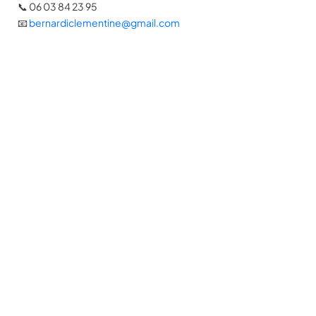
📞 06 03 84 23 95
📧
bernardiclementine@gmail.com