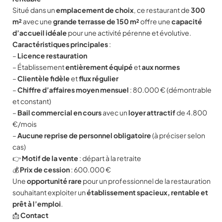
Situé dans un
emplacement de choix
, ce restaurant de
300
m²
avec une
grande terrasse de 150 m²
offre une
capacité
d’accueil idéale
pour une activité pérenne et évolutive.
Caractéristiques principales
:
–
Licence restauration
– Établissement
entièrement équipé
et
aux normes
–
Clientèle fidèle
et
flux régulier
–
Chiffre d’affaires moyen mensuel
: 80.000 € (démontrable
et constant)
–
Bail commercial en cours
avec un
loyer attractif
de 4.800
€/mois
–
Aucune reprise de personnel obligatoire
(à préciser selon
cas)
👉
Motif de la vente
: départ à la retraite
💰
Prix de cession
: 600.000 €
Une
opportunité rare
pour un professionnel de la restauration
souhaitant exploiter un
établissement spacieux, rentable et
prêt à l’emploi
.
📩
Contact