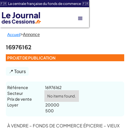
🇫🇷 La centrale française du fonds de commerce 🇫🇷
Le Journal
des Cessions
.fr
>
Annonce
Accueil
16976162
PROJET DE PUBLICATION
📍 Tours
Référence
16976162
Secteur
No items found.
Prix de vente
Loyer
20000
500
À VENDRE – FONDS DE COMMERCE ÉPICERIE – VIEUX