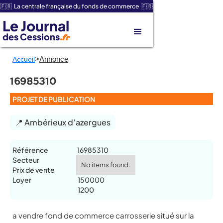
🇫🇷 La centrale française du fonds de commerce 🇫🇷
Le Journal
des Cessions
.fr
>
Annonce
Accueil
16985310
PROJET DE PUBLICATION
📍 Ambérieux d’azergues
Référence
16985310
Secteur
No items found.
Prix de vente
Loyer
150000
1200
a vendre fond de commerce carrosserie situé sur la