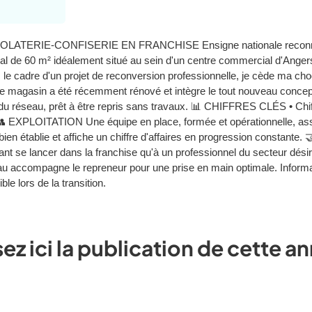
IE-CONFISERIE EN FRANCHISE Ensigne nationale reconnue –
0 m² idéalement situé au sein d'un centre commercial d'Angers, bé
 cadre d'un projet de reconversion professionnelle, je cède ma choco
e magasin a été récemment rénové et intègre le tout nouveau concept 
 du réseau, prêt à être repris sans travaux. 📊 CHIFFRES CLÉS • Chiff
 EXPLOITATION Une équipe en place, formée et opérationnelle, assure
dèle bien établie et affiche un chiffre d'affaires en progression cons
nt se lancer dans la franchise qu'à un professionnel du secteur désira
éseau accompagne le repreneur pour une prise en main optimale. Inf
 lors de la transition.
sez ici la publication de cette 