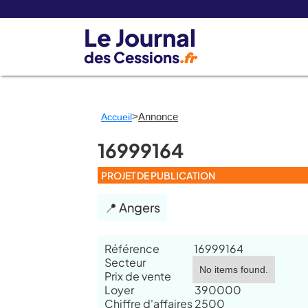
Le Journal
des Cessions
.fr
>
Annonce
Accueil
16999164
PROJET DE PUBLICATION
📍 Angers
Référence
16999164
Secteur
No items found.
Prix de vente
Loyer
390000
Chiffre d'affaires
2500