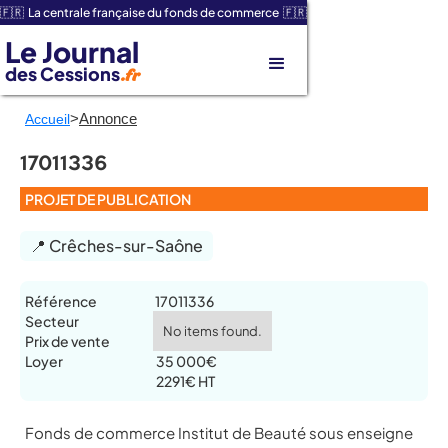
🇫🇷 La centrale française du fonds de commerce 🇫🇷
Le Journal
des Cessions
.fr
>
Annonce
Accueil
17011336
PROJET DE PUBLICATION
📍 Crêches-sur-Saône
Référence
17011336
Secteur
No items found.
Prix de vente
Loyer
35 000€
2291€ HT
Fonds de commerce Institut de Beauté sous enseigne