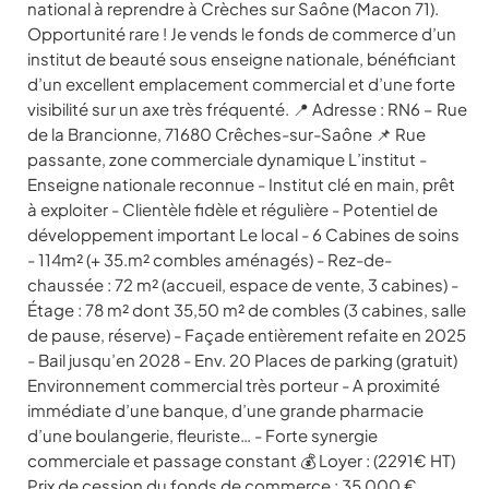
national à reprendre à Crèches sur Saône (Macon 71).
Opportunité rare ! Je vends le fonds de commerce d’un
institut de beauté sous enseigne nationale, bénéficiant
d’un excellent emplacement commercial et d’une forte
visibilité sur un axe très fréquenté. 📍 Adresse : RN6 – Rue
de la Brancionne, 71680 Crêches-sur-Saône 📌 Rue
passante, zone commerciale dynamique L’institut -
Enseigne nationale reconnue - Institut clé en main, prêt
à exploiter - Clientèle fidèle et régulière - Potentiel de
développement important Le local - 6 Cabines de soins
- 114m² (+ 35.m² combles aménagés) - Rez-de-
chaussée : 72 m² (accueil, espace de vente, 3 cabines) -
Étage : 78 m² dont 35,50 m² de combles (3 cabines, salle
de pause, réserve) - Façade entièrement refaite en 2025
- Bail jusqu’en 2028 - Env. 20 Places de parking (gratuit)
Environnement commercial très porteur - A proximité
immédiate d’une banque, d’une grande pharmacie
d’une boulangerie, fleuriste… - Forte synergie
commerciale et passage constant 💰 Loyer : (2291€ HT)
Prix de cession du fonds de commerce : 35 000 €