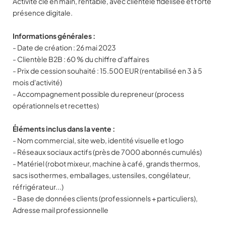
Activité clé en main, rentable, avec clientèle fidélisée et forte
présence digitale.
Informations générales :
- Date de création : 26 mai 2023
- Clientèle B2B : 60 % du chiffre d'affaires
- Prix de cession souhaité : 15.500 EUR (rentabilisé en 3 à 5
mois d'activité)
- Accompagnement possible du repreneur (process
opérationnels et recettes)
Éléments inclus dans la vente :
- Nom commercial, site web, identité visuelle et logo
- Réseaux sociaux actifs (près de 7000 abonnés cumulés)
- Matériel (robot mixeur, machine à café, grands thermos,
sacs isothermes, emballages, ustensiles, congélateur,
réfrigérateur...)
- Base de données clients (professionnels + particuliers),
Adresse mail professionnelle