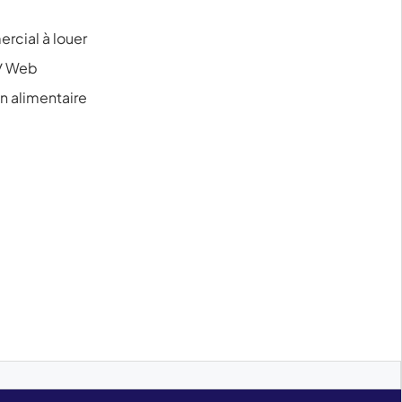
rcial à louer
/ Web
 alimentaire