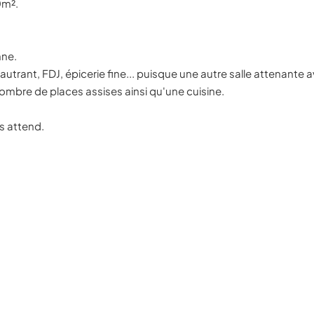
0m².
nne.
stautrant, FDJ, épicerie fine... puisque une autre salle attenan
ombre de places assises ainsi qu'une cuisine.
s attend.