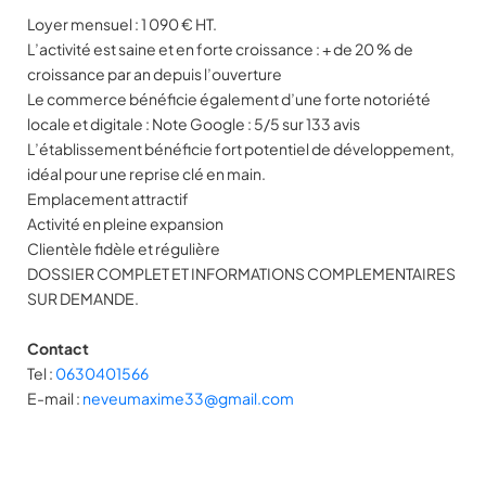
Loyer mensuel : 1 090 € HT.
L’activité est saine et en forte croissance : + de 20 % de
croissance par an depuis l’ouverture
Le commerce bénéficie également d’une forte notoriété
locale et digitale : Note Google : 5/5 sur 133 avis
L’établissement bénéficie fort potentiel de développement,
idéal pour une reprise clé en main.
Emplacement attractif
Activité en pleine expansion
Clientèle fidèle et régulière
DOSSIER COMPLET ET INFORMATIONS COMPLEMENTAIRES
SUR DEMANDE.
Contact
Tel :
0630401566
E-mail :
neveumaxime33@gmail.com