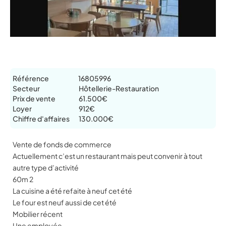
Référence
16805996
Secteur
Hôtellerie-Restauration
Prix de vente
61.500€
Loyer
912€
Chiffre d'affaires
130.000€
Vente de fonds de commerce
Actuellement c’est un restaurant mais peut convenir à tout
autre type d’activité
60m 2
La cuisine a été refaite à neuf cet été
Le four est neuf aussi de cet été
Mobilier récent
Une employée