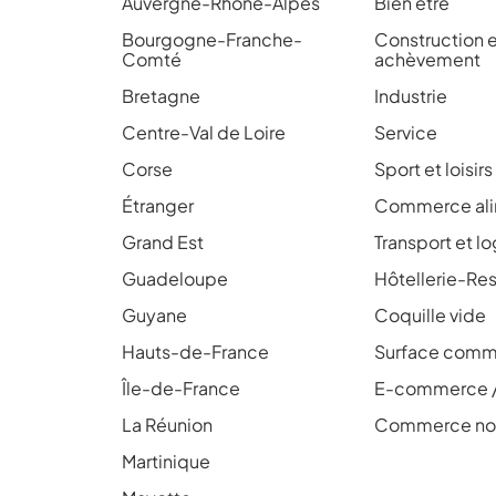
Auvergne-Rhône-Alpes
Bien être
Bourgogne-Franche-
Construction 
Comté
achèvement
Bretagne
Industrie
Centre-Val de Loire
Service
Corse
Sport et loisirs
Étranger
Commerce ali
Grand Est
Transport et l
Guadeloupe
Hôtellerie-Res
Guyane
Coquille vide
Hauts-de-France
Surface comme
Île-de-France
E-commerce 
La Réunion
Commerce non
Martinique