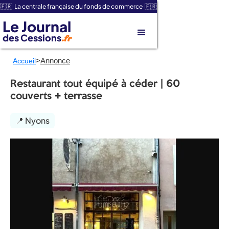
🇫🇷 La centrale française du fonds de commerce 🇫🇷
Le Journal
des Cessions
.fr
>
Annonce
Accueil
Restaurant tout équipé à céder | 60
couverts + terrasse
📍 Nyons