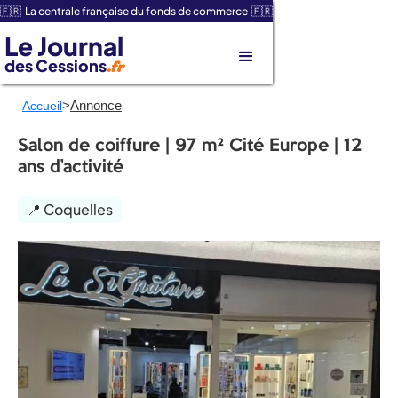
🇫🇷 La centrale française du fonds de commerce 🇫🇷
Le Journal
des Cessions
.fr
>
Annonce
Accueil
Salon de coiffure | 97 m² Cité Europe | 12
ans d’activité
📍 Coquelles