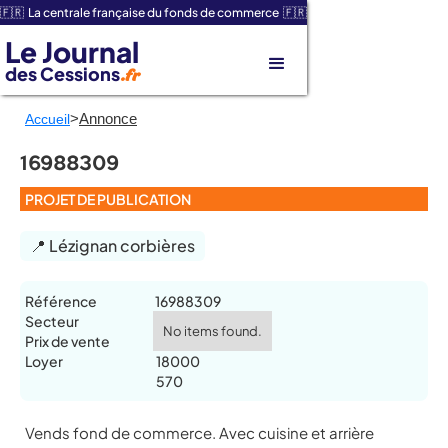
🇫🇷 La centrale française du fonds de commerce 🇫🇷
Le Journal
des Cessions
.fr
>
Annonce
Accueil
16988309
PROJET DE PUBLICATION
📍 Lézignan corbières
Référence
16988309
Secteur
No items found.
Prix de vente
Loyer
18000
570
Vends fond de commerce. Avec cuisine et arrière