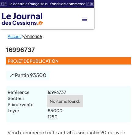
🇫🇷 La centrale française du fonds de commerce 🇫🇷
Le Journal
des Cessions
.fr
>
Annonce
Accueil
16996737
PROJET DE PUBLICATION
📍 Pantin 93500
Référence
16996737
Secteur
No items found.
Prix de vente
Loyer
85000
1250
Vend commerce toute activités sur pantin 90me avec