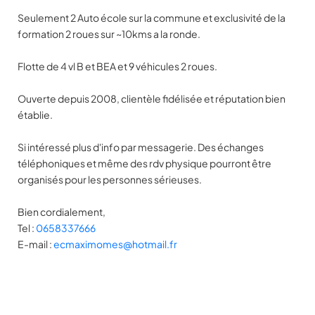
Seulement 2 Auto école sur la commune et exclusivité de la
formation 2 roues sur ~10kms a la ronde.
Flotte de 4 vl B et BEA et 9 véhicules 2 roues.
Ouverte depuis 2008, clientèle fidélisée et réputation bien
établie.
Si intéressé plus d'info par messagerie. Des échanges
téléphoniques et même des rdv physique pourront être
organisés pour les personnes sérieuses.
Bien cordialement,
Tel :
0658337666
E-mail :
ecmaximomes@hotmail.fr