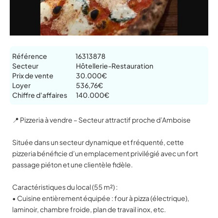
Référence
16313878
Secteur
Hôtellerie-Restauration
Prix de vente
30.000€
Loyer
536,76€
Chiffre d'affaires
140.000€
📍 Pizzeria à vendre – Secteur attractif proche d’Amboise
Située dans un secteur dynamique et fréquenté, cette
pizzeria bénéficie d’un emplacement privilégié avec un fort
passage piéton et une clientèle fidèle.
Caractéristiques du local (55 m²) :
• Cuisine entièrement équipée : four à pizza (électrique),
laminoir, chambre froide, plan de travail inox, etc.