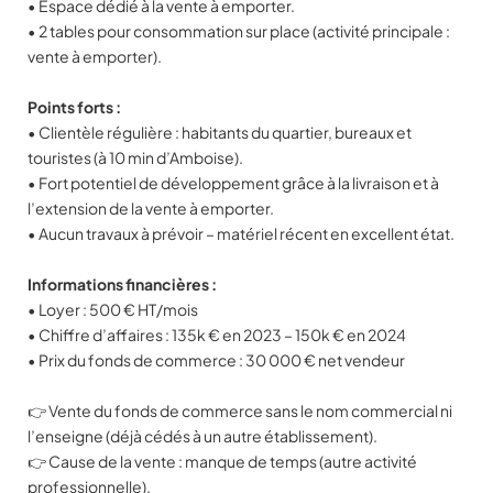
• Espace dédié à la vente à emporter.
• 2 tables pour consommation sur place (activité principale :
vente à emporter).
Points forts :
• Clientèle régulière : habitants du quartier, bureaux et
touristes (à 10 min d’Amboise).
• Fort potentiel de développement grâce à la livraison et à
l’extension de la vente à emporter.
• Aucun travaux à prévoir – matériel récent en excellent état.
Informations financières :
• Loyer : 500 € HT/mois
• Chiffre d’affaires : 135k € en 2023 – 150k € en 2024
• Prix du fonds de commerce : 30 000 € net vendeur
👉 Vente du fonds de commerce sans le nom commercial ni
l’enseigne (déjà cédés à un autre établissement).
👉 Cause de la vente : manque de temps (autre activité
professionnelle).