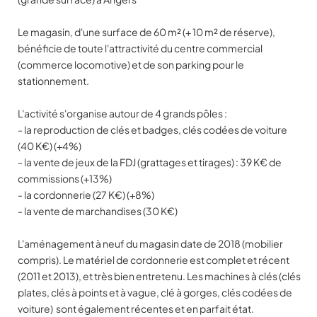
Le magasin, d'une surface de 60 m² (+ 10 m² de réserve),
bénéficie de toute l'attractivité du centre commercial
(commerce locomotive) et de son parking pour le
stationnement.
L'activité s'organise autour de 4 grands pôles :
- la reproduction de clés et badges, clés codées de voiture
(40 K€) (+4%)
- la vente de jeux de la FDJ (grattages et tirages) : 39 K€ de
commissions (+13%)
- la cordonnerie (27 K€) (+8%)
- la vente de marchandises (30 K€)
L'aménagement à neuf du magasin date de 2018 (mobilier
compris). Le matériel de cordonnerie est complet et récent
(2011 et 2013), et très bien entretenu. Les machines à clés (clés
plates, clés à points et à vague, clé à gorges, clés codées de
voiture) sont également récentes et en parfait état.