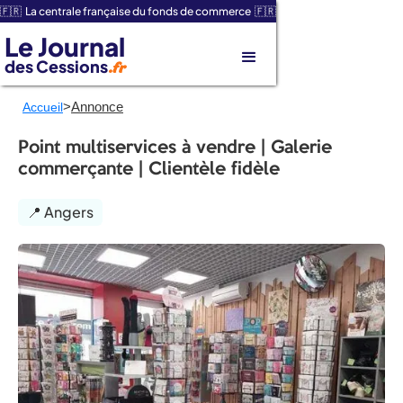
🇫🇷 La centrale française du fonds de commerce 🇫🇷
Le Journal
des Cessions
.fr
>
Annonce
Accueil
Point multiservices à vendre | Galerie
commerçante | Clientèle fidèle
📍 Angers