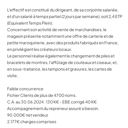
L'effectif est constitué du dirigeant, de sa conjointe salariée,
et d'un salarié à temps partiel (2 jours par semaine), soit 2,4 ETP
(Equivalent Temps Plein).
Concernant son activité de vente de marchandises, le
magasin présente notamment une offre de carterie et de
petite maroquinerie, avec des produits fabriqués en France,
en privilégiant les créateurs locaux.
Le personnel réalise également le changement de piles et
bracelets de montres, l'affûtage de couteaux et ciseaux, et,
en sous-traitance, les tampons et gravures, les cartes de
visite,
Faible concurrence
Fichier Clients de plus de 4700 noms.
C.A. au 30.06.2024 : 130 K€ - EBE corrigé 40 K€
Accompagnement du repreneur assuré si besoin.
90.000€ net vendeur
2.177€ charges comprises