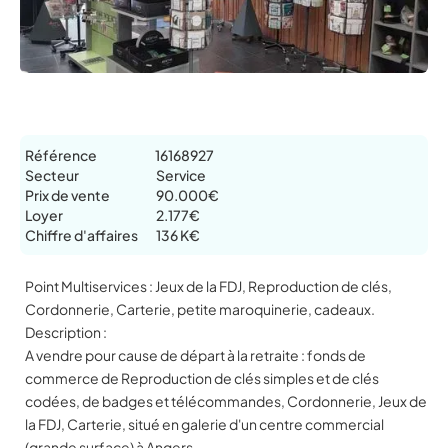
Référence
16168927
Secteur
Service
Prix de vente
90.000€
Loyer
2.177€
Chiffre d'affaires
136 K€
Point Multiservices : Jeux de la FDJ, Reproduction de clés,
Cordonnerie, Carterie, petite maroquinerie, cadeaux.
Description :
A vendre pour cause de départ à la retraite : fonds de
commerce de Reproduction de clés simples et de clés
codées, de badges et télécommandes, Cordonnerie, Jeux de
la FDJ, Carterie, situé en galerie d'un centre commercial
(grande surface) à Angers