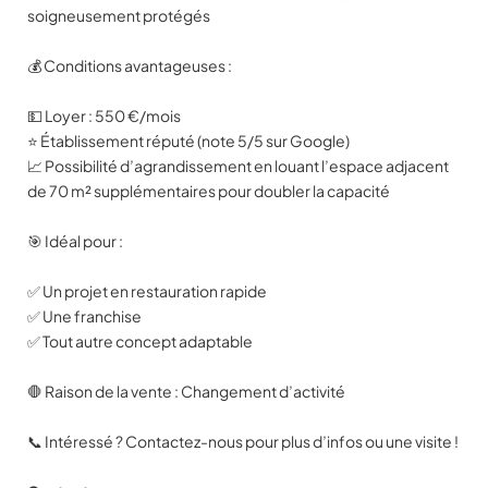
soigneusement protégés
💰 Conditions avantageuses :
💵 Loyer : 550 €/mois
⭐ Établissement réputé (note 5/5 sur Google)
📈 Possibilité d’agrandissement en louant l’espace adjacent
de 70 m² supplémentaires pour doubler la capacité
🎯 Idéal pour :
✅ Un projet en restauration rapide
✅ Une franchise
✅ Tout autre concept adaptable
🛑 Raison de la vente : Changement d’activité
📞 Intéressé ? Contactez-nous pour plus d’infos ou une visite !