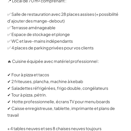
📍 Local de 70 m² comprenant :
✅ Salle de restauration avec 28 places assises (+ possibilité
d’ajouter des mange-debout)
✅ Terrasse aménageable
✅ Espace de stockage et plonge
✅ WC et lave-mains indépendants
✅ 4 places de parking privées pour vos clients
🔥 Cuisine équipée avec matériel professionnel :
✔ Four à pizza et tacos
✔ 2 friteuses, plancha, machine à kebab
✔ Saladettes réfrigérées, frigo double, congélateurs
✔ Tour à pizza, pétrin.
✔ Hotte professionnelle, écrans TV pour menu boards
✔ Caisse enregistreuse, tablette, imprimante et plans de
travail
+ 4 tables neuves et ses 8 chaises neuves toujours