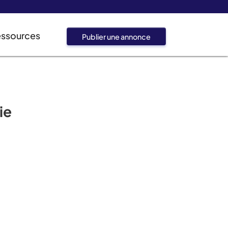
essources
Publier une annonce
ie