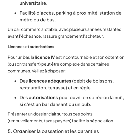
universitaire.
Facilité d’accès, parking à proximité, station de
métro ou de bus.
Un bail commercial stable, avec plusieurs années restantes
avant l’échéance, rassure grandement l’acheteur.
Licences et autorisations
Pour un bar, la
licence IV
est incontournable et son obtention
(ou son transfert) peut être complexe dans certaines
communes. Veillez à disposer :
Des
licences adéquates
(débit de boissons,
restauration, terrasse) et en règle.
Des
autorisations
pour ouvrir en soirée ou la nuit,
si c’est un bar dansant ou un pub.
Présenter un dossier clair sur tous ces points
(renouvellements, taxes payées) facilite la négociation.
5. Organiser la passation et les garanties