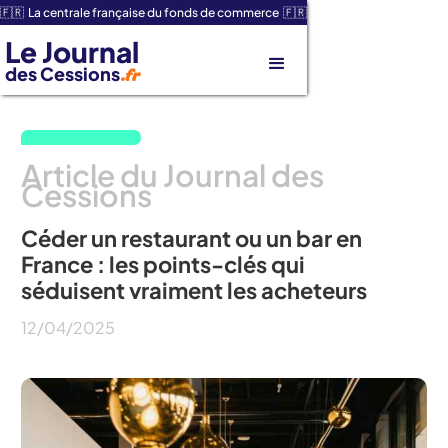
🇫🇷 La centrale française du fonds de commerce 🇫🇷
Le Journal
des Cessions
.fr
Article du Journal des
Cessions
Céder un restaurant ou un bar en
France : les points-clés qui
séduisent vraiment les acheteurs
12
/
04
/
2025