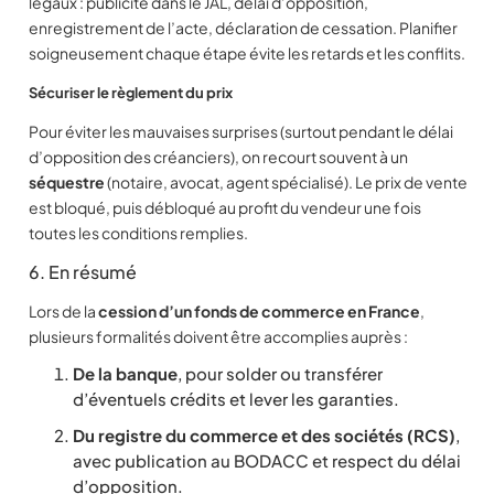
légaux : publicité dans le JAL, délai d’opposition,
enregistrement de l’acte, déclaration de cessation. Planifier
soigneusement chaque étape évite les retards et les conflits.
Sécuriser le règlement du prix
Pour éviter les mauvaises surprises (surtout pendant le délai
d’opposition des créanciers), on recourt souvent à un
séquestre
(notaire, avocat, agent spécialisé). Le prix de vente
est bloqué, puis débloqué au profit du vendeur une fois
toutes les conditions remplies.
6. En résumé
Lors de la
cession d’un fonds de commerce en France
,
plusieurs formalités doivent être accomplies auprès :
De la banque
, pour solder ou transférer
d’éventuels crédits et lever les garanties.
Du registre du commerce et des sociétés (RCS)
,
avec publication au BODACC et respect du délai
d’opposition.