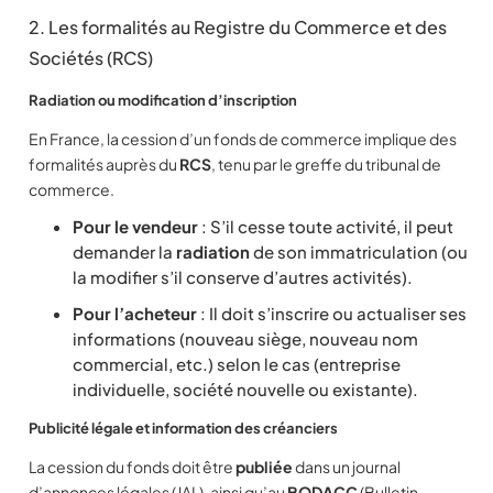
2. Les formalités au Registre du Commerce et des
Sociétés (RCS)
Radiation ou modification d’inscription
En France, la cession d’un fonds de commerce implique des
formalités auprès du
RCS
, tenu par le greffe du tribunal de
commerce.
Pour le vendeur
: S’il cesse toute activité, il peut
demander la
radiation
de son immatriculation (ou
la modifier s’il conserve d’autres activités).
Pour l’acheteur
: Il doit s’inscrire ou actualiser ses
informations (nouveau siège, nouveau nom
commercial, etc.) selon le cas (entreprise
individuelle, société nouvelle ou existante).
Publicité légale et information des créanciers
La cession du fonds doit être
publiée
dans un journal
d’annonces légales (JAL), ainsi qu’au
BODACC
(Bulletin