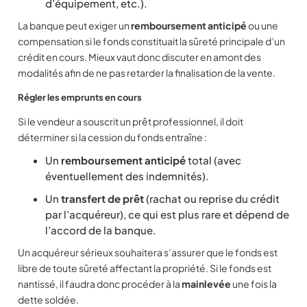
d’équipement, etc.).
La banque peut exiger un
remboursement anticipé
ou une
compensation si le fonds constituait la sûreté principale d’un
crédit en cours. Mieux vaut donc discuter en amont des
modalités afin de ne pas retarder la finalisation de la vente.
Régler les emprunts en cours
Si le vendeur a souscrit un prêt professionnel, il doit
déterminer si la cession du fonds entraîne :
Un
remboursement anticipé
total (avec
éventuellement des indemnités).
Un
transfert de prêt
(rachat ou reprise du crédit
par l’acquéreur), ce qui est plus rare et dépend de
l’accord de la banque.
Un acquéreur sérieux souhaitera s’assurer que le fonds est
libre de toute sûreté affectant la propriété. Si le fonds est
nantissé, il faudra donc procéder à la
mainlevée
une fois la
dette soldée.