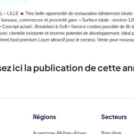
E 🔥 Très belle opportunité de restauration idéalement située à L
bureaux, commerces et proximité gare. • Surface totale : environ 12
 Concept actuel : Breakfast & Grill • Service continu possible de 8h à 2
c clientèle existante et énorme potentiel de développement. Idéal pou
street food premium Loyer attractif pour le secteur. Vente pour nouveau
sez ici la publication de cette 
Régions
Secteurs
Auvergne-Rhône-Alpes
Bien être