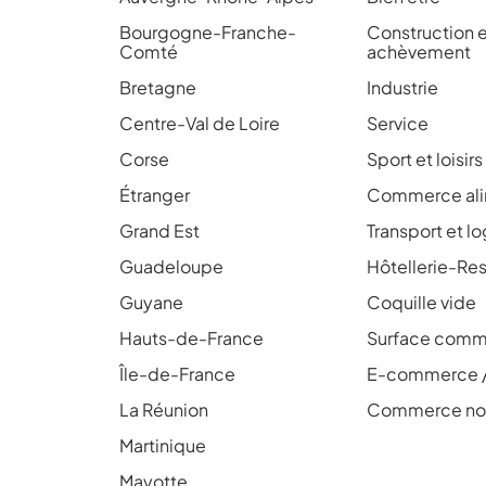
Bourgogne-Franche-
Construction 
Comté
achèvement
Bretagne
Industrie
Centre-Val de Loire
Service
Corse
Sport et loisirs
Étranger
Commerce ali
Grand Est
Transport et l
Guadeloupe
Hôtellerie-Res
Guyane
Coquille vide
Hauts-de-France
Surface comme
Île-de-France
E-commerce 
La Réunion
Commerce non
Martinique
Mayotte