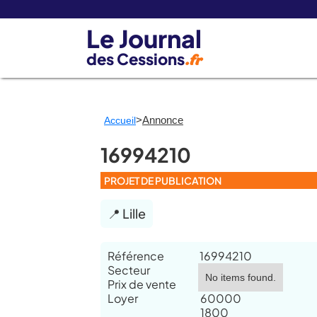
Le Journal
des Cessions
.fr
>
Annonce
Accueil
16994210
PROJET DE PUBLICATION
📍 Lille
Référence
16994210
Secteur
No items found.
Prix de vente
Loyer
60000
1800