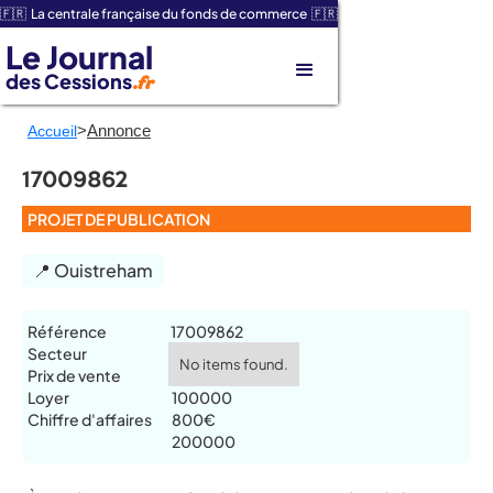
🇫🇷 La centrale française du fonds de commerce 🇫🇷
Le Journal
des Cessions
.fr
>
Annonce
Accueil
17009862
PROJET DE PUBLICATION
📍 Ouistreham
Référence
17009862
Secteur
No items found.
Prix de vente
Loyer
100000
Chiffre d'affaires
800€
200000