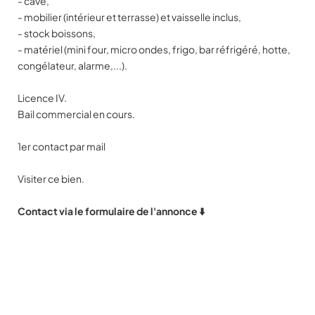
- cave,
- mobilier (intérieur et terrasse) et vaisselle inclus,
- stock boissons,
- matériel (mini four, micro ondes, frigo, bar réfrigéré, hotte,
congélateur, alarme,...).
Licence IV.
Bail commercial en cours.
1er contact par mail
Visiter ce bien.
Contact via le formulaire de l'annonce ⬇️