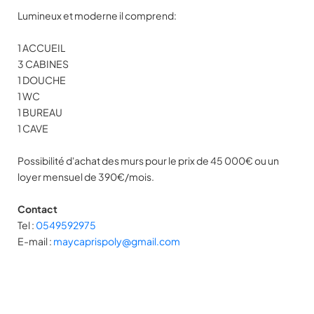
Lumineux et moderne il comprend:
1 ACCUEIL
3 CABINES
1 DOUCHE
1 WC
1 BUREAU
1 CAVE
Possibilité d'achat des murs pour le prix de 45 000€ ou un
loyer mensuel de 390€/mois.
Contact
Tel :
0549592975
E-mail :
maycaprispoly@gmail.com