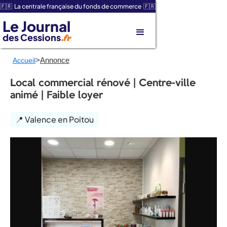
🇫🇷 La centrale française du fonds de commerce 🇫🇷
Le Journal
des Cessions
.fr
>
Annonce
Accueil
Local commercial rénové | Centre-ville
animé | Faible loyer
📍 Valence en Poitou