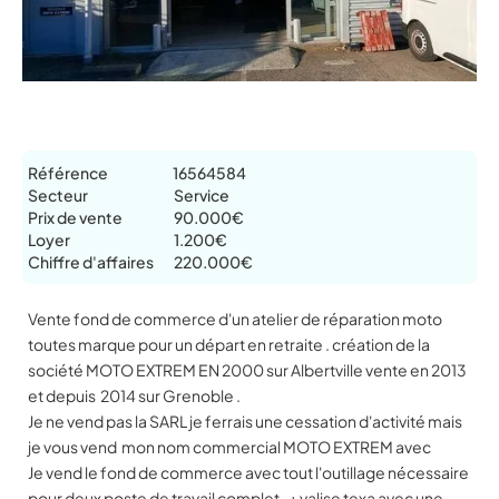
Référence
16564584
Secteur
Service
Prix de vente
90.000€
Loyer
1.200€
Chiffre d'affaires
220.000€
Vente fond de commerce d'un atelier de réparation moto
toutes marque pour un départ en retraite . création de la
société MOTO EXTREM EN 2000 sur Albertville vente en 2013
et depuis 2014 sur Grenoble .
Je ne vend pas la SARL je ferrais une cessation d'activité mais
je vous vend mon nom commercial MOTO EXTREM avec
Je vend le fond de commerce avec tout l'outillage nécessaire
pour deux poste de travail complet . + valise texa avec une