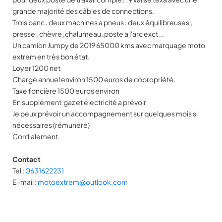
grande majorité des câbles de connections.
Trois banc , deux machines a pneus , deux équilibreuses ,
presse , chèvre ,chalumeau ,poste a l'arc exct...
Un camion Jumpy de 2019 65000 kms avec marquage moto
extrem en très bon état.
Loyer 1200 net
Charge annuel environ 1500 euros de copropriété.
Taxe foncière 1500 euros environ
En supplément gaz et électricité a prévoir
Je peux prévoir un accompagnement sur quelques mois si
nécessaires (rémunéré)
Cordialement.
Contact
Tel :
0631622231
E-mail :
motoextrem@outlook.com