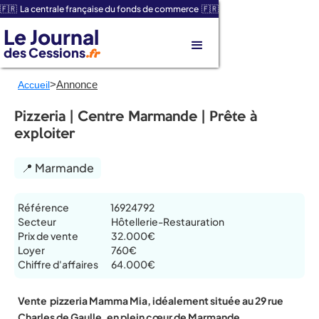
🇫🇷 La centrale française du fonds de commerce 🇫🇷
Le Journal
des Cessions
.fr
>
Annonce
Accueil
Pizzeria | Centre Marmande | Prête à
exploiter
📍 Marmande
Référence
16924792
Secteur
Hôtellerie-Restauration
Prix de vente
32.000€
Loyer
760€
Chiffre d'affaires
64.000€
Vente pizzeria Mamma Mia, idéalement située au 29 rue
Charles de Gaulle, en plein cœur de Marmande.