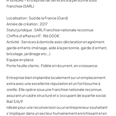
A VENDRE – Entreprise de Services à la personne sous
franchise (SARL)
Localisation : Sud de la France (Gard)
Année de création : 2017
Statut juridique : SARL Franchise nationale reconnue
Chiffre d’affaires HT : 186 000€
Activité : Services à domicile avec déclaration et agrément
garde enfants (ménage, aide à la personne, garde d’enfant,
bricolage, jardinage etc…)
Equipe en place
Porte feuille clients : Fidèle et récurrent, en croissance.
Entreprise bien implantée localement sur un emplacement
extra avec une excellente réputation et un fort bouche à
oreille. Elle opère sous une franchise nationale reconnue,
assurant un cadre structuré et s’occupant de la partie social.
Bail 3/6/9
Idéale pour une reconversion ou un entrepreneur souhaitant
s’impliquer dans un secteur humainement enrichissant et en